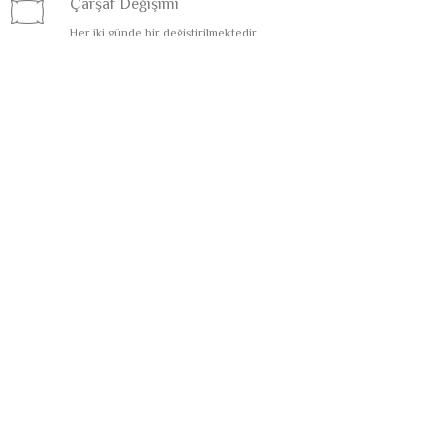
Çarşaf Değişimi
Her iki günde bir değiştirilmektedir
Plaj Havlusu
Günde bir defa verilmektedir
Emanet Kasa
Taşınabilir bilgisayar boyutlarında
Kettle, Çay, Kahve Seti
Girişte doldurulur
Buklet Malzemeler
Banyo ve kişisel bakım ürünleri
Kablosuz İnternet
Tesis Genelinde
ÜCRETLİ HİZMETLER
Oda Servisi
24 Saat zengin menü seçenekleriyle